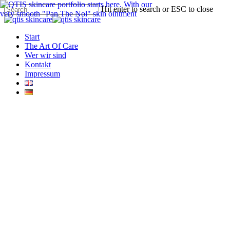
Skip
Hit enter to search or ESC to close
to
Close
main
Search
content
Menu
Start
The Art Of Care
Wer wir sind
Kontakt
Impressum